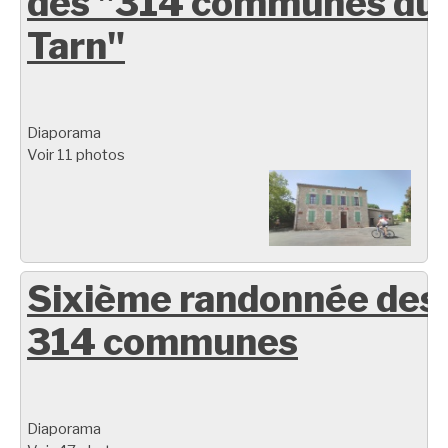
des "314 communes du
Tarn"
Diaporama
Voir 11 photos
Sixième randonnée des
314 communes
Diaporama