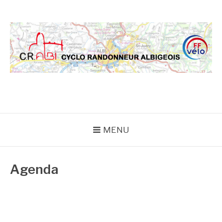
Aller
au
contenu
CRA
MENU
Agenda