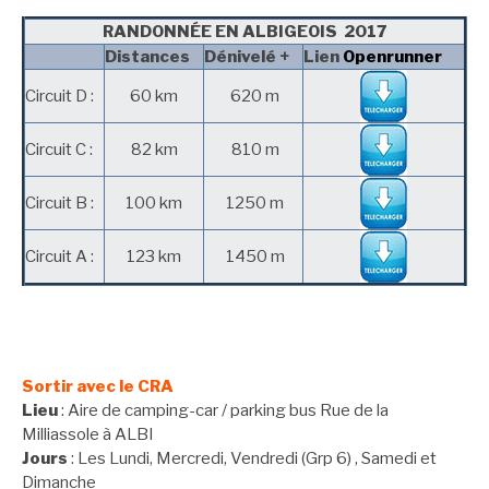
RANDONNÉE EN ALBIGEOIS 2017
Distances
Dénivelé +
Lien
Openrunner
Circuit D :
60 km
620 m
Circuit C :
82 km
810 m
Circuit B :
100 km
1250 m
Circuit A :
123 km
1450 m
Sortir avec le CRA
Lieu
: Aire de camping-car / parking bus Rue de la
Milliassole à ALBI
Jours
: Les Lundi, Mercredi, Vendredi (Grp 6) , Samedi et
Dimanche