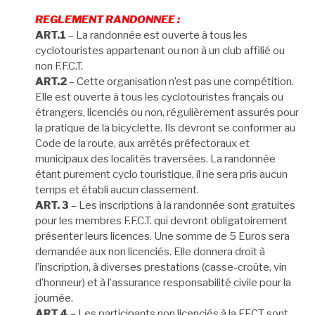
REGLEMENT RANDONNEE :
ART.1
– La randonnée est ouverte à tous les
cyclotouristes appartenant ou non à un club affilié ou
non F.F.C.T.
ART.2
– Cette organisation n’est pas une compétition.
Elle est ouverte à tous les cyclotouristes français ou
étrangers, licenciés ou non, régulièrement assurés pour
la pratique de la bicyclette. Ils devront se conformer au
Code de la route, aux arrêtés préfectoraux et
municipaux des localités traversées. La randonnée
étant purement cyclo touristique, il ne sera pris aucun
temps et établi aucun classement.
ART. 3
– Les inscriptions à la randonnée sont gratuites
pour les membres F.F.C.T. qui devront obligatoirement
présenter leurs licences. Une somme de 5 Euros sera
demandée aux non licenciés. Elle donnera droit à
l’inscription, à diverses prestations (casse-croûte, vin
d’honneur) et à l’assurance responsabilité civile pour la
journée.
ART.4
– Les participants non licenciés à la FFCT sont