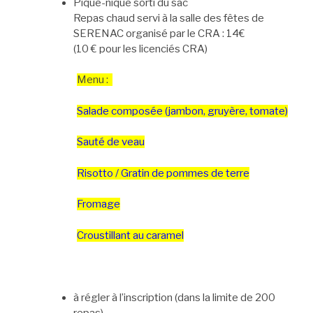
Pique-nique sorti du sac
Repas chaud servi à la salle des fêtes de
SERENAC organisé par le CRA : 14€
(10 € pour les licenciés CRA)
Menu :
Salade composée (jambon, gruyère, tomate)
Sauté de veau
Risotto / Gratin de pommes de terre
Fromage
Croustillant au caramel
à régler à l’inscription (dans la limite de 200
repas)