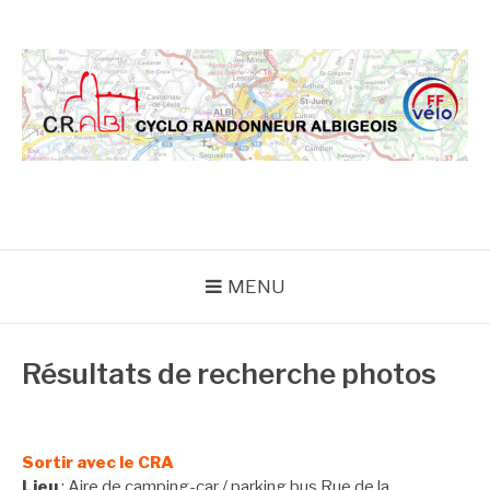
Aller
au
contenu
CRA
MENU
Résultats de recherche photos
Sortir avec le CRA
Lieu
: Aire de camping-car / parking bus Rue de la