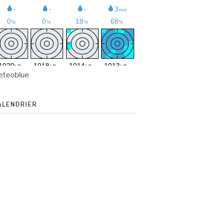
eteoblue
ALENDRIER