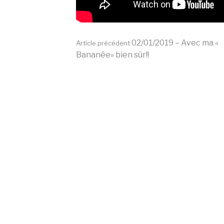
Lire
02/01/2019 – Avec ma «
Article précédent
Bananée» bien sûr!!
la
suite