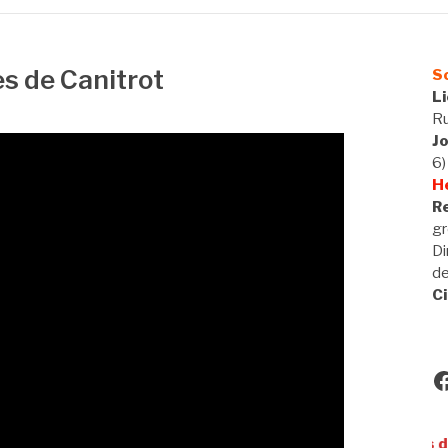
s de Canitrot
So
L
Ru
J
6)
H
Re
gr
Di
d
Ci
F
Utilisateurs de VAE,