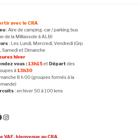
rtir avec le CRA
ieu
: Aire de camping-car / parking bus
e de la Milliassole à ALBI
ours
: Les Lundi, Mercredi, Vendredi (Grp
 , Samedi et Dimanche
eures hiver
ndez vous :
13h15
et
Départ
des
oupes à
13h30
manche 8 h 00 (groupes formés à la
emande)
rcuits
: en hiver 50 à 100 kms
acebook
Instagram
 bienvenue au CRA