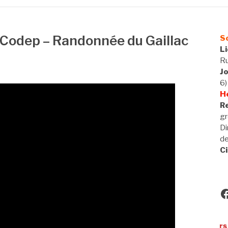
 Codep – Randonnée du Gaillac
So
L
Ru
J
6)
H
Re
gr
Di
d
Ci
F
Utilisateurs de VAE