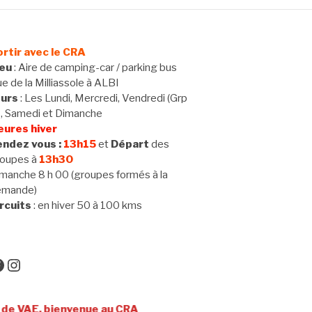
rtir avec le CRA
ieu
: Aire de camping-car / parking bus
e de la Milliassole à ALBI
ours
: Les Lundi, Mercredi, Vendredi (Grp
 , Samedi et Dimanche
eures hiver
ndez vous :
13h15
et
Départ
des
oupes à
13h30
manche 8 h 00 (groupes formés à la
emande)
rcuits
: en hiver 50 à 100 kms
acebook
Instagram
, bienvenue au CRA