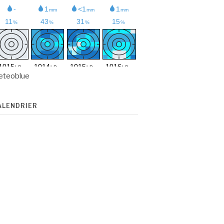
eteoblue
ALENDRIER