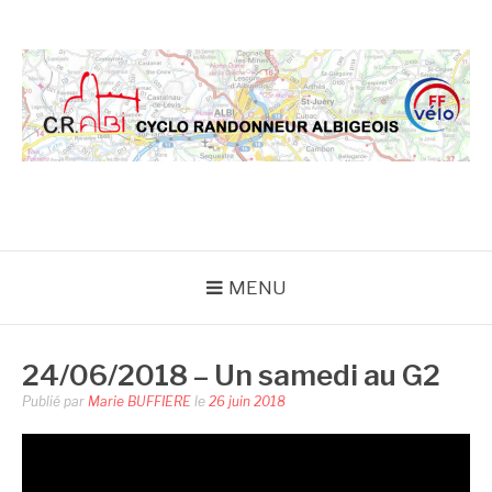
Aller
au
contenu
CRA
MENU
24/06/2018 – Un samedi au G2
Publié par
Marie BUFFIERE
le
26 juin 2018