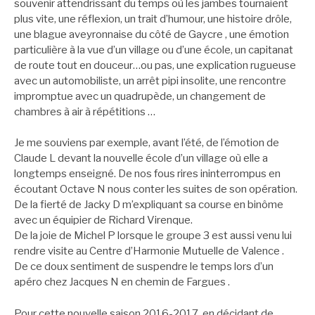
souvenir attendrissant du temps où les jambes tournaient
plus vite, une réflexion, un trait d’humour, une histoire drôle,
une blague aveyronnaise du côté de Gaycre , une émotion
particulière à la vue d’un village ou d’une école, un capitanat
de route tout en douceur…ou pas, une explication rugueuse
avec un automobiliste, un arrêt pipi insolite, une rencontre
impromptue avec un quadrupède, un changement de
chambres à air à répétitions …
Je me souviens par exemple, avant l’été, de l’émotion de
Claude L devant la nouvelle école d’un village où elle a
longtemps enseigné. De nos fous rires ininterrompus en
écoutant Octave N nous conter les suites de son opération.
De la fierté de Jacky D m’expliquant sa course en binôme
avec un équipier de Richard Virenque.
De la joie de Michel P lorsque le groupe 3 est aussi venu lui
rendre visite au Centre d’Harmonie Mutuelle de Valence .
De ce doux sentiment de suspendre le temps lors d’un
apéro chez Jacques N en chemin de Fargues .
Pour cette nouvelle saison 2016-2017, en décidant de