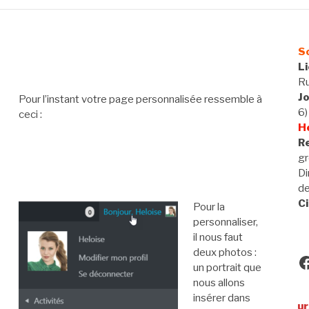
So
L
Ru
J
Pour l’instant votre page personnalisée ressemble à
6)
ceci :
H
Re
gr
Di
d
Ci
Pour la
personnaliser,
il nous faut
deux photos :
un portrait que
F
nous allons
insérer dans
Utilisateurs de VA