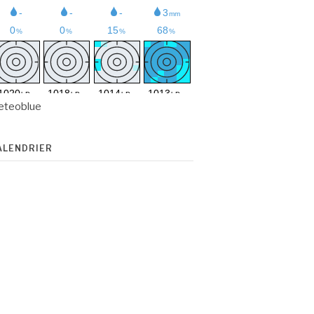
eteoblue
ALENDRIER