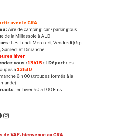
rtir avec le CRA
ieu
: Aire de camping-car / parking bus
e de la Milliassole à ALBI
ours
: Les Lundi, Mercredi, Vendredi (Grp
 , Samedi et Dimanche
eures hiver
ndez vous :
13h15
et
Départ
des
oupes à
13h30
manche 8 h 00 (groupes formés à la
emande)
rcuits
: en hiver 50 à 100 kms
acebook
Instagram
E, bienvenue au CRA