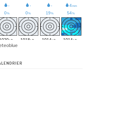
eteoblue
ALENDRIER