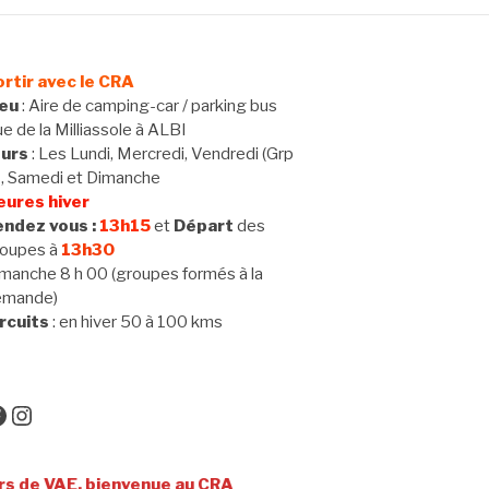
rtir avec le CRA
ieu
: Aire de camping-car / parking bus
e de la Milliassole à ALBI
ours
: Les Lundi, Mercredi, Vendredi (Grp
 , Samedi et Dimanche
eures hiver
ndez vous :
13h15
et
Départ
des
oupes à
13h30
manche 8 h 00 (groupes formés à la
emande)
rcuits
: en hiver 50 à 100 kms
acebook
Instagram
, bienvenue au CRA