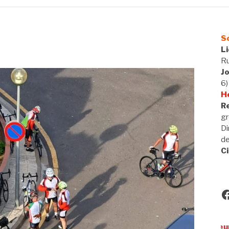
So
L
Ru
J
6)
H
Re
gr
Di
d
Ci
F
Utilisateurs de VAE