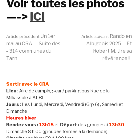
Voir toutes les photos
—->
ICI
Lire
Un 1er
Rando en
Article précédent
Article suivant
mai au CRA . . . Suite des
Albigeois 2025. . . Et
« 314 communes du
Robert M. tire sa
la
Tarn
révérence !!
suite
Sortir avec le CRA
Lieu
: Aire de camping-car / parking bus Rue de la
Milliassole à ALBI
Jours
: Les Lundi, Mercredi, Vendredi (Grp 6) , Samedi et
Dimanche
Heures hiver
Rendez vous :
13h15
et
Départ
des groupes à
13h30
Dimanche 8 h 00 (groupes formés à la demande)