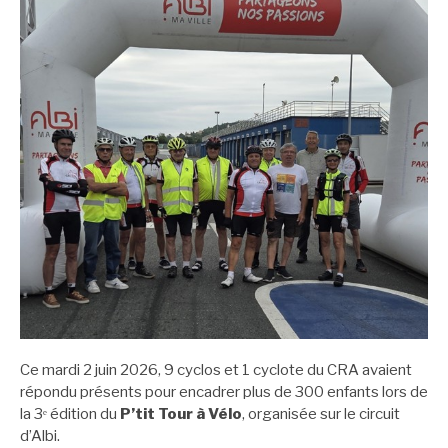
Ce mardi 2 juin 2026, 9 cyclos et 1 cyclote du CRA avaient
répondu présents pour encadrer plus de 300 enfants lors de
la 3ᵉ édition du
P’tit Tour à Vélo
, organisée sur le circuit
d’Albi.