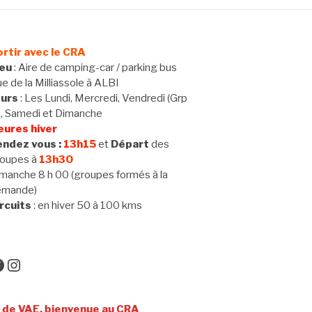
rtir avec le CRA
ieu
: Aire de camping-car / parking bus
e de la Milliassole à ALBI
ours
: Les Lundi, Mercredi, Vendredi (Grp
 , Samedi et Dimanche
eures hiver
ndez vous :
13h15
et
Départ
des
oupes à
13h30
manche 8 h 00 (groupes formés à la
emande)
rcuits
: en hiver 50 à 100 kms
acebook
Instagram
enue au CRA