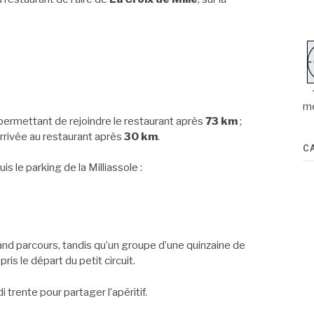
m
 permettant de rejoindre le restaurant après
73 km
;
arrivée au restaurant après
30 km
.
C
 le parking de la Milliassole :
and parcours, tandis qu’un groupe d’une quinzaine de
ris le départ du petit circuit.
trente pour partager l’apéritif.