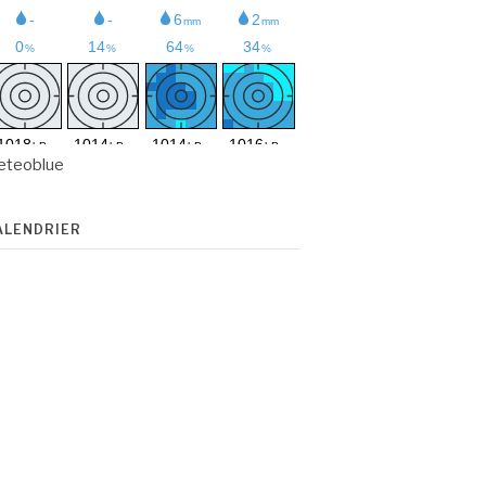
eteoblue
ALENDRIER