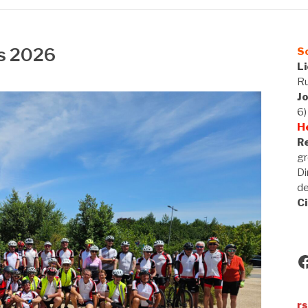
s 2026
So
L
Ru
J
6)
H
Re
gr
Di
d
Ci
F
Utilisateurs de VAE, bienv