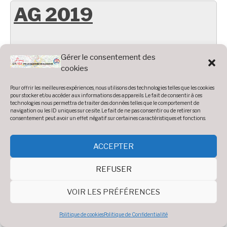
AG 2019
Gérer le consentement des
Diaporama
cookies
Voir 33 photos
Pour offrir les meilleures expériences, nous utilisons des technologies telles que les cookies
pour stocker et/ou accéder aux informations des appareils. Le fait de consentir à ces
technologies nous permettra de traiter des données telles que le comportement de
navigation ou les ID uniques sur ce site. Le fait de ne pas consentir ou de retirer son
consentement peut avoir un effet négatif sur certaines caractéristiques et fonctions.
ACCEPTER
Sortie Châtaignes 201
REFUSER
VOIR LES PRÉFÉRENCES
Diaporama
Voir 12 photos
Politique de cookies
Politique de Confidentialité