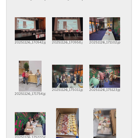
20251126_170942.jpg
20251126_170958.jpg
20251126_171102.jpg
20251126_175011.jpg
20251126_175123.jpg
20251126_171754.jpg
20251126_175227.jpg