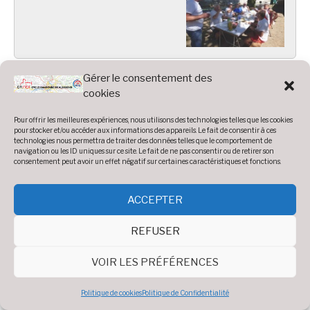
Le Tour de France 2019
Gérer le consentement des
cookies
Pour offrir les meilleures expériences, nous utilisons des technologies telles que les cookies
pour stocker et/ou accéder aux informations des appareils. Le fait de consentir à ces
technologies nous permettra de traiter des données telles que le comportement de
Diaporama
navigation ou les ID uniques sur ce site. Le fait de ne pas consentir ou de retirer son
Voir 16 photos
consentement peut avoir un effet négatif sur certaines caractéristiques et fonctions.
ACCEPTER
REFUSER
VOIR LES PRÉFÉRENCES
Montagnarde de Brive
Politique de cookies
Politique de Confidentialité
La Ballade Corrézienne, très belle organisation et très belle R