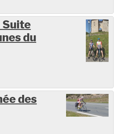
 Suite
nes du
née des