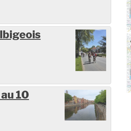
lbigeois
 au 10