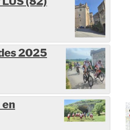
LUS (82)
ides 2025
 en