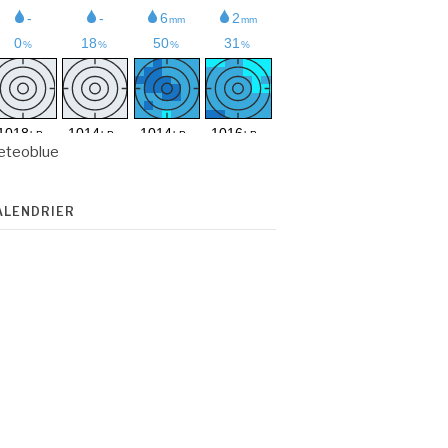
eteoblue
ALENDRIER