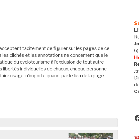
So
L
Ru
J
acceptent tacitement de figurer sur les pages de ce
6)
ue les clichés et les annotations ne concernent que le
H
tique du cyclotourisme à l’exclusion de tout autre
Re
 libertés individuelles de chacun, chaque personne
gr
 faire usage, n’importe quand, par le lien de la page
Di
d
Ci
F
Utilisateurs de VAE, bienve