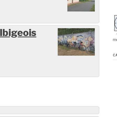
lbigeois
m
C