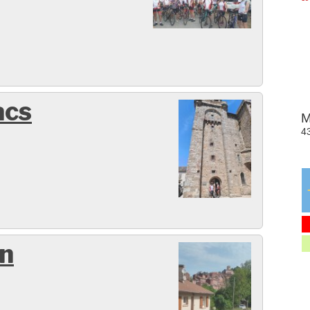
acs
en