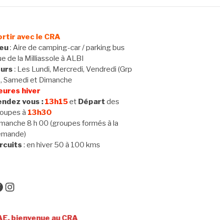
rtir avec le CRA
ieu
: Aire de camping-car / parking bus
e de la Milliassole à ALBI
ours
: Les Lundi, Mercredi, Vendredi (Grp
 , Samedi et Dimanche
eures hiver
ndez vous :
13h15
et
Départ
des
oupes à
13h30
manche 8 h 00 (groupes formés à la
emande)
rcuits
: en hiver 50 à 100 kms
acebook
Instagram
nue au CRA