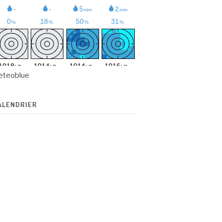
eteoblue
ALENDRIER