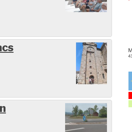
acs
en