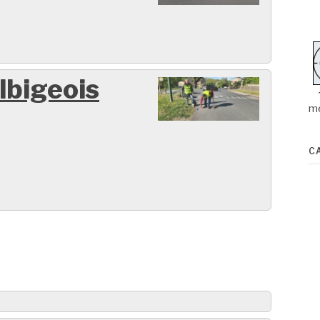
lbigeois
m
C