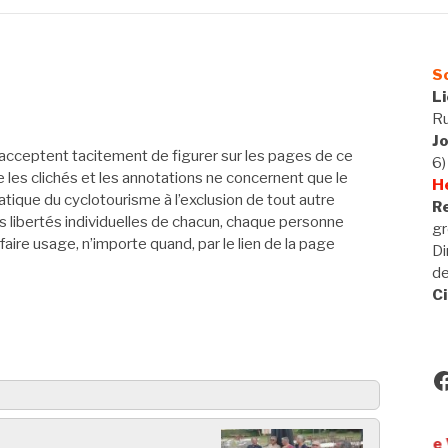
So
L
Ru
J
acceptent tacitement de figurer sur les pages de ce
6)
ue les clichés et les annotations ne concernent que le
H
tique du cyclotourisme à l’exclusion de tout autre
Re
 libertés individuelles de chacun, chaque personne
gr
 faire usage, n’importe quand, par le lien de la page
Di
d
Ci
F
Utilisateurs de VAE, bie