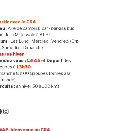
rtir avec le CRA
ieu
: Aire de camping-car / parking bus
e de la Milliassole à ALBI
ours
: Les Lundi, Mercredi, Vendredi (Grp
 , Samedi et Dimanche
eures hiver
ndez vous :
13h15
et
Départ
des
oupes à
13h30
manche 8 h 00 (groupes formés à la
emande)
rcuits
: en hiver 50 à 100 kms
acebook
Instagram
nvenue au CRA