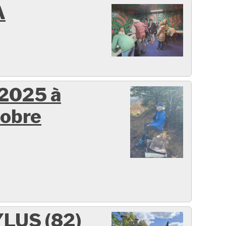
A
 2025 à
tobre
LUS (82)