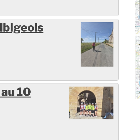
lbigeois
 au 10