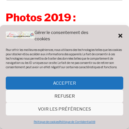
Photos 2019 :
Gérer le consentement des
Accueil
»
Photos
»
Année 2019
»
Le CRA à MALLORCA
cookies
Pour offrir les meilleures expériences, nous utilisons des technologies telles que les cookies
pour stocker et/ou accéder aux informations des appareils. Le fait de consentir à ces
technologies nous permettra de traiter des données telles que le comportement de
navigation ou les ID uniques sur ce site. Le fait de ne pas consentir ou de retirer son
consentement peut avoir un effet négatif sur certaines caractéristiques et fonctions.
IMG_7801.jpg
J5_Calobra 10.jpg
J5_Calobra 9.jpg
ACCEPTER
REFUSER
VOIR LES PRÉFÉRENCES
IMG_8428.jpg
IMG_20191006_144923.jpg
J5_Calobra 8.jpg
Politique de cookies
Politique de Confidentialité