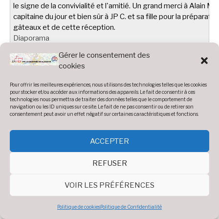
le signe de la convivialité et l'amitié. Un grand merci à Alain M.
capitaine du jour et bien sûr à JP C. et sa fille pour la préparati
gâteaux et de cette réception.
Diaporama
Voir 19 photos
Gérer le consentement des
cookies
Pour offrir les meilleures expériences, nous utilisons des technologies telles que les cookies
pour stocker et/ou accéder aux informations des appareils. Le fait de consentir à ces
technologies nous permettra de traiter des données telles que le comportement de
navigation ou les ID uniques sur ce site. Le fait de ne pas consentir ou de retirer son
consentement peut avoir un effet négatif sur certaines caractéristiques et fonctions.
Photos 2019 :
ACCEPTER
REFUSER
Accueil
»
Photos
»
Année 2019
VOIR LES PRÉFÉRENCES
AG 2019
Politique de cookies
Politique de Confidentialité