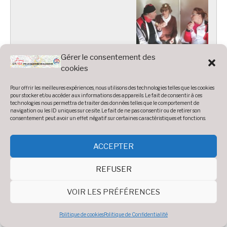
Gérer le consentement des
cookies
Photos 2019 :
Pour offrir les meilleures expériences, nous utilisons des technologies telles que les cookies
pour stocker et/ou accéder aux informations des appareils. Le fait de consentir à ces
technologies nous permettra de traiter des données telles que le comportement de
navigation ou les ID uniques sur ce site. Le fait de ne pas consentir ou de retirer son
Accueil
»
Photos
»
Année 2019
»
Voyage Itinérant Féminin
consentement peut avoir un effet négatif sur certaines caractéristiques et fonctions.
2019
ACCEPTER
REFUSER
3 VIF 2019.jpg
VOIR LES PRÉFÉRENCES
1 VIF 2019 Col
2
Fonbruno.jpg
Domi2ChantalDomi1Marie.jpg
Politique de cookies
Politique de Confidentialité