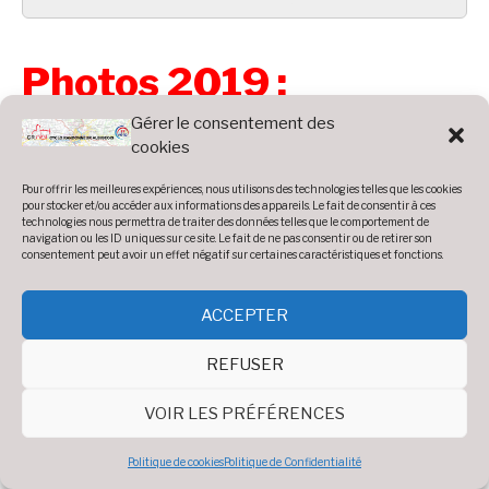
Photos 2019 :
Gérer le consentement des
cookies
Accueil
»
Photos
»
Année 2019
Pour offrir les meilleures expériences, nous utilisons des technologies telles que les cookies
AG 2019
pour stocker et/ou accéder aux informations des appareils. Le fait de consentir à ces
technologies nous permettra de traiter des données telles que le comportement de
navigation ou les ID uniques sur ce site. Le fait de ne pas consentir ou de retirer son
consentement peut avoir un effet négatif sur certaines caractéristiques et fonctions.
Diaporama
ACCEPTER
Voir 33 photos
REFUSER
VOIR LES PRÉFÉRENCES
Politique de cookies
Politique de Confidentialité