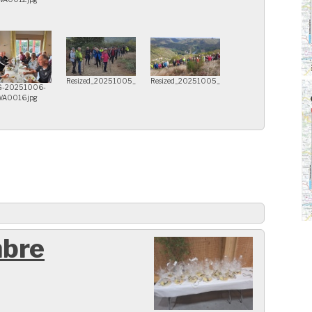
Resized_20251005_110018_92881.jpg
Resized_20251005_111530_35381.jpg
G-20251006-
A0016.jpg
mbre