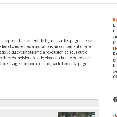
So
L
Ru
J
acceptent tacitement de figurer sur les pages de ce
6)
ue les clichés et les annotations ne concernent que le
H
tique du cyclotourisme à l’exclusion de tout autre
Re
 libertés individuelles de chacun, chaque personne
gr
 faire usage, n’importe quand, par le lien de la page
Di
d
Ci
F
Utilisateurs de VAE, bienv