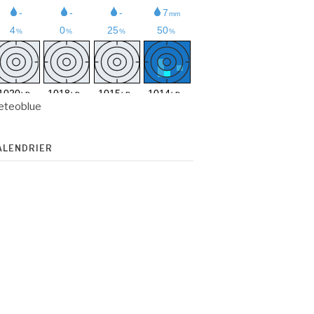
eteoblue
ALENDRIER