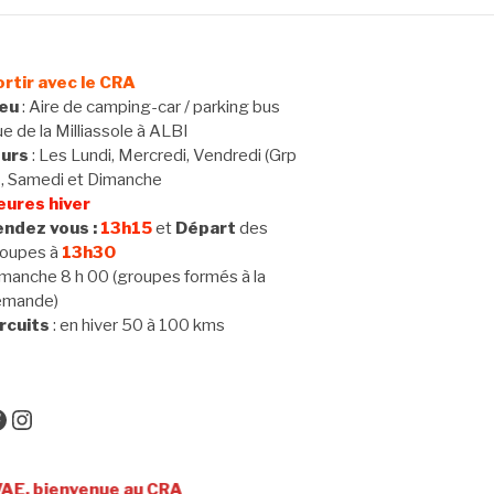
rtir avec le CRA
ieu
: Aire de camping-car / parking bus
e de la Milliassole à ALBI
ours
: Les Lundi, Mercredi, Vendredi (Grp
 , Samedi et Dimanche
eures hiver
ndez vous :
13h15
et
Départ
des
oupes à
13h30
manche 8 h 00 (groupes formés à la
emande)
rcuits
: en hiver 50 à 100 kms
acebook
Instagram
enue au CRA