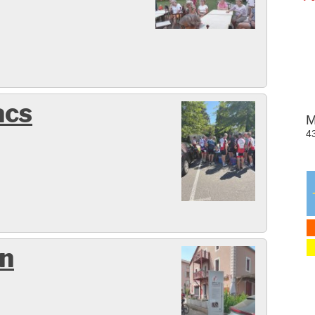
acs
en