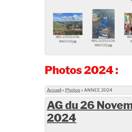
IMG-20251006-
IM
IMG-20251006-
WA0014.jpg
W
WA0015.jpg
Photos 2024 :
Accueil
»
Photos
»
ANNEE 2024
AG du 26 Nove
2024