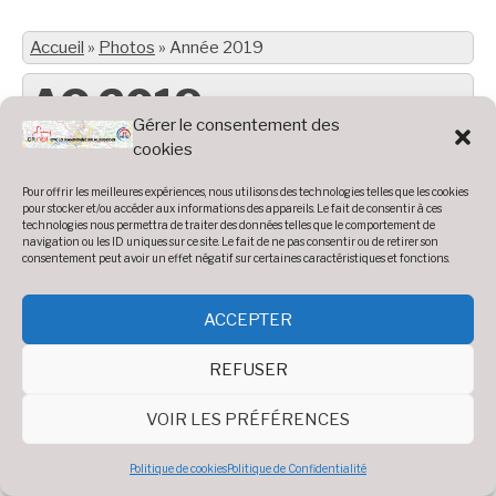
Accueil
»
Photos
»
Année 2019
AG 2019
Gérer le consentement des
cookies
Pour offrir les meilleures expériences, nous utilisons des technologies telles que les cookies
Diaporama
pour stocker et/ou accéder aux informations des appareils. Le fait de consentir à ces
Voir 33 photos
technologies nous permettra de traiter des données telles que le comportement de
navigation ou les ID uniques sur ce site. Le fait de ne pas consentir ou de retirer son
consentement peut avoir un effet négatif sur certaines caractéristiques et fonctions.
ACCEPTER
REFUSER
Sortie Châtaignes 201
VOIR LES PRÉFÉRENCES
Politique de cookies
Politique de Confidentialité