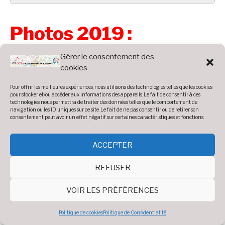
Photos 2019 :
Gérer le consentement des
Accueil
»
Photos
»
Année 2019
cookies
AG 2019
Pour offrir les meilleures expériences, nous utilisons des technologies telles que les cookies
pour stocker et/ou accéder aux informations des appareils. Le fait de consentir à ces
technologies nous permettra de traiter des données telles que le comportement de
navigation ou les ID uniques sur ce site. Le fait de ne pas consentir ou de retirer son
consentement peut avoir un effet négatif sur certaines caractéristiques et fonctions.
Diaporama
ACCEPTER
Voir 33 photos
REFUSER
VOIR LES PRÉFÉRENCES
Politique de cookies
Politique de Confidentialité