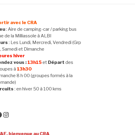
rtir avec le CRA
ieu
: Aire de camping-car / parking bus
e de la Milliassole à ALBI
ours
: Les Lundi, Mercredi, Vendredi (Grp
 , Samedi et Dimanche
eures hiver
ndez vous :
13h15
et
Départ
des
oupes à
13h30
manche 8 h 00 (groupes formés à la
emande)
rcuits
: en hiver 50 à 100 kms
acebook
Instagram
enue au CRA