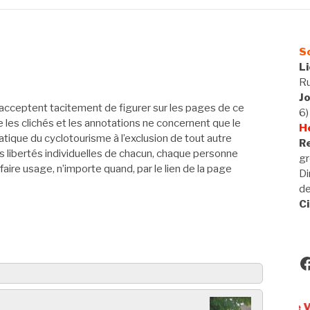
So
L
Ru
J
acceptent tacitement de figurer sur les pages de ce
6)
ue les clichés et les annotations ne concernent que le
H
tique du cyclotourisme à l’exclusion de tout autre
Re
 libertés individuelles de chacun, chaque personne
gr
 faire usage, n’importe quand, par le lien de la page
Di
d
Ci
F
Utilisateurs de VAE, bienv