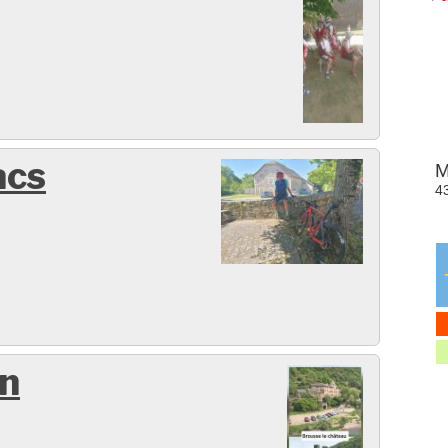
acs
en