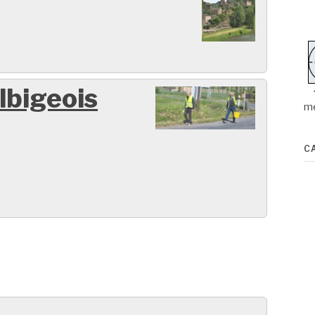
lbigeois
m
C