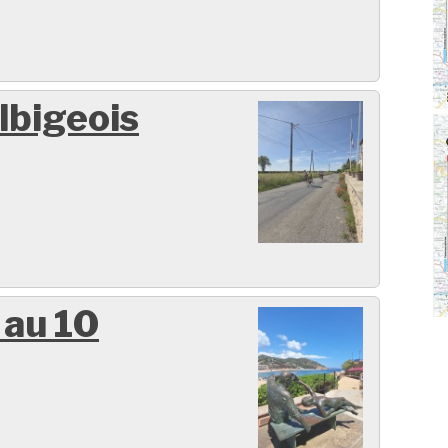
lbigeois
 au 10