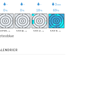
eteoblue
ALENDRIER