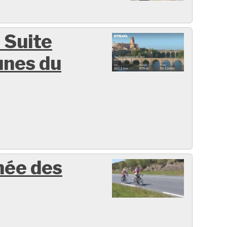
 Suite
nes du
née des