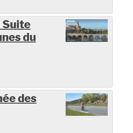
 Suite
nes du
née des