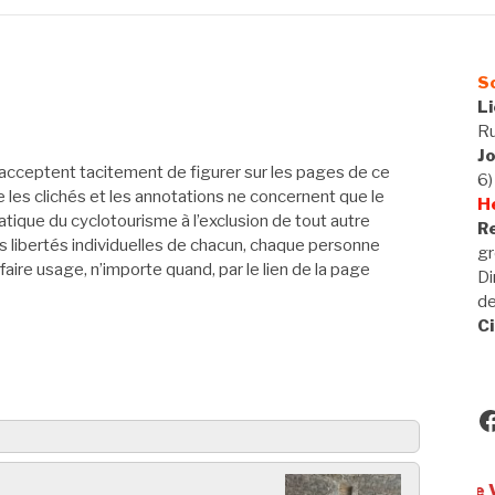
So
L
Ru
J
acceptent tacitement de figurer sur les pages de ce
6)
ue les clichés et les annotations ne concernent que le
H
tique du cyclotourisme à l’exclusion de tout autre
Re
 libertés individuelles de chacun, chaque personne
gr
 faire usage, n’importe quand, par le lien de la page
Di
d
Ci
F
Utilisateurs de VAE, bien