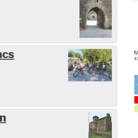
acs
en