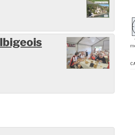
lbigeois
m
C