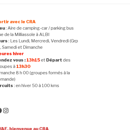
rtir avec le CRA
ieu
: Aire de camping-car / parking bus
e de la Milliassole à ALBI
ours
: Les Lundi, Mercredi, Vendredi (Grp
 , Samedi et Dimanche
eures hiver
ndez vous :
13h15
et
Départ
des
oupes à
13h30
manche 8 h 00 (groupes formés à la
emande)
rcuits
: en hiver 50 à 100 kms
acebook
Instagram
venue au CRA