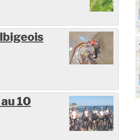
lbigeois
 au 10