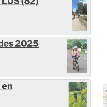
LUS (82)
ides 2025
 en