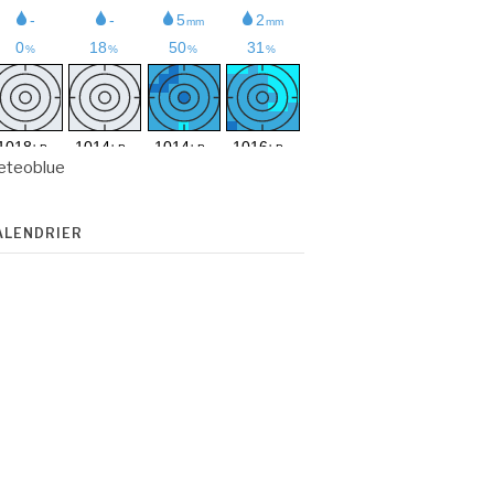
eteoblue
ALENDRIER