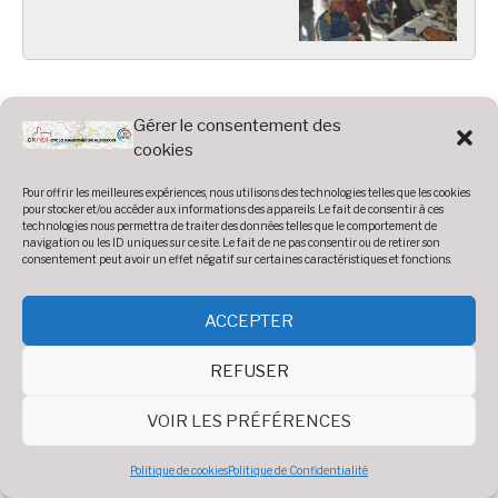
Photos 2019 :
Gérer le consentement des
cookies
Pour offrir les meilleures expériences, nous utilisons des technologies telles que les cookies
Accueil
»
Photos
»
Année 2019
pour stocker et/ou accéder aux informations des appareils. Le fait de consentir à ces
technologies nous permettra de traiter des données telles que le comportement de
AG 2019
navigation ou les ID uniques sur ce site. Le fait de ne pas consentir ou de retirer son
consentement peut avoir un effet négatif sur certaines caractéristiques et fonctions.
ACCEPTER
Diaporama
REFUSER
Voir 33 photos
VOIR LES PRÉFÉRENCES
Politique de cookies
Politique de Confidentialité