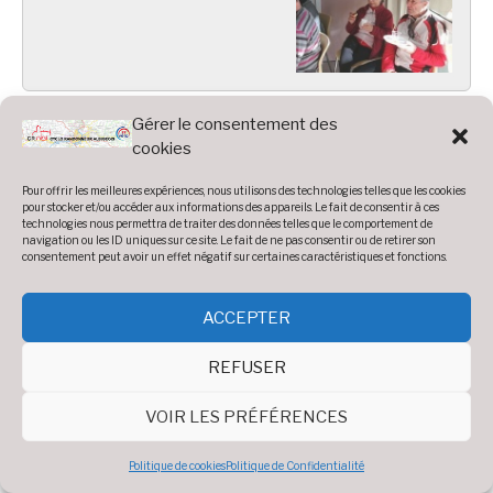
Gérer le consentement des
Photos 2019 :
cookies
Pour offrir les meilleures expériences, nous utilisons des technologies telles que les cookies
pour stocker et/ou accéder aux informations des appareils. Le fait de consentir à ces
technologies nous permettra de traiter des données telles que le comportement de
Accueil
»
Photos
»
Année 2019
navigation ou les ID uniques sur ce site. Le fait de ne pas consentir ou de retirer son
consentement peut avoir un effet négatif sur certaines caractéristiques et fonctions.
AG 2019
ACCEPTER
REFUSER
Diaporama
Voir 33 photos
VOIR LES PRÉFÉRENCES
Politique de cookies
Politique de Confidentialité