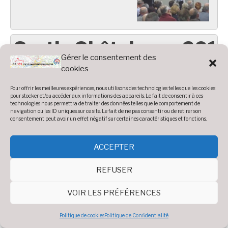
Sortie Châtaignes 201
Gérer le consentement des
cookies
Pour offrir les meilleures expériences, nous utilisons des technologies telles que les cookies
Diaporama
pour stocker et/ou accéder aux informations des appareils. Le fait de consentir à ces
Voir 12 photos
technologies nous permettra de traiter des données telles que le comportement de
navigation ou les ID uniques sur ce site. Le fait de ne pas consentir ou de retirer son
consentement peut avoir un effet négatif sur certaines caractéristiques et fonctions.
ACCEPTER
REFUSER
Traversée des pyrenées
VOIR LES PRÉFÉRENCES
Les pérégrinations de 8 cyclos du CRA qui ont opté pour un é
Politique de cookies
Politique de Confidentialité
sportif en s'attaquant à la traversée des pyrenées début Juillet