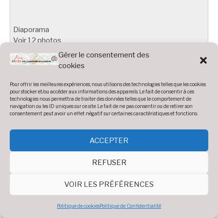
Diaporama
Voir 12 photos
Gérer le consentement des
cookies
Pour offrir les meilleures expériences, nous utilisons des technologies telles que les cookies
pour stocker et/ou accéder aux informations des appareils. Le fait de consentir à ces
technologies nous permettra de traiter des données telles que le comportement de
navigation ou les ID uniques sur ce site. Le fait de ne pas consentir ou de retirer son
consentement peut avoir un effet négatif sur certaines caractéristiques et fonctions.
Traversée des pyrenées
Les pérégrinations de 8 cyclos du CRA qui ont opté pour un é
ACCEPTER
sportif en s'attaquant à la traversée des pyrenées début Juillet
bravo aux 8 montagnards !
REFUSER
Diaporama
Voir 16 photos
VOIR LES PRÉFÉRENCES
Politique de cookies
Politique de Confidentialité